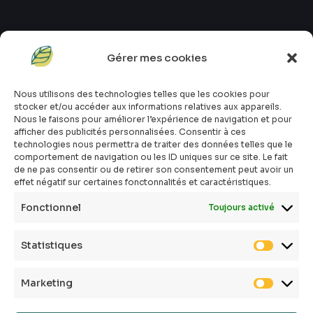
Gérer mes cookies
#atopik_fr
#atopik_box
Nous utilisons des technologies telles que les cookies pour
#atopik_tests
stocker et/ou accéder aux informations relatives aux appareils.
#atopik_community
Nous le faisons pour améliorer l’expérience de navigation et pour
afficher des publicités personnalisées. Consentir à ces
Qui sommes-nous ?
technologies nous permettra de traiter des données telles que le
Mon compte
comportement de navigation ou les ID uniques sur ce site. Le fait
Contact
de ne pas consentir ou de retirer son consentement peut avoir un
effet négatif sur certaines fonctonnalités et caractéristiques.
E-shop
Toutes les box
Fonctionnel
Toujours activé
Tous les articles
FAQ
Statistiques
CGV
Politique de confidentialité
Marketing
Politique de cookies
Mentions légales