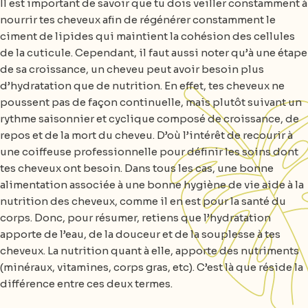
Il est important de savoir que tu dois veiller constamment à
nourrir tes cheveux afin de régénérer constamment le
ciment de lipides qui maintient la cohésion des cellules
de la cuticule. Cependant, il faut aussi noter qu’à une étape
de sa croissance, un cheveu peut avoir besoin plus
d’hydratation que de nutrition. En effet, tes cheveux ne
poussent pas de façon continuelle, mais plutôt suivant un
rythme saisonnier et cyclique composé de croissance, de
repos et de la mort du cheveu. D’où l’intérêt de recourir à
une coiffeuse professionnelle pour définir les soins dont
tes cheveux ont besoin. Dans tous les cas, une bonne
alimentation associée à une bonne hygiène de vie aide à la
nutrition des cheveux, comme il en est pour la santé du
corps. Donc, pour résumer, retiens que l’hydratation
apporte de l’eau, de la douceur et de la souplesse à tes
cheveux. La nutrition quant à elle, apporte des nutriments
(minéraux, vitamines, corps gras, etc). C’est là que réside la
différence entre ces deux termes.