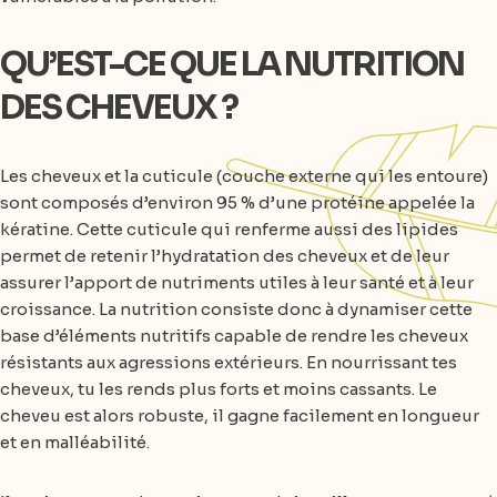
QU’EST-CE QUE LA NUTRITION
DES CHEVEUX ?
Les cheveux et la cuticule (couche externe qui les entoure)
sont composés d’environ 95 % d’une protéine appelée la
kératine. Cette cuticule qui renferme aussi des lipides
permet de retenir l’hydratation des cheveux et de leur
assurer l’apport de nutriments utiles à leur santé et à leur
croissance. La nutrition consiste donc à dynamiser cette
base d’éléments nutritifs capable de rendre les cheveux
résistants aux agressions extérieurs. En nourrissant tes
cheveux, tu les rends plus forts et moins cassants. Le
cheveu est alors robuste, il gagne facilement en longueur
et en malléabilité.