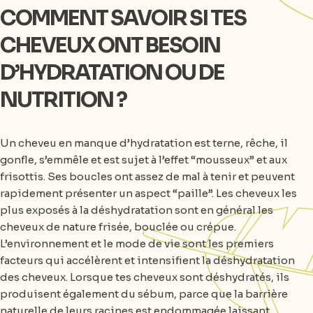
COMMENT SAVOIR SI TES
CHEVEUX ONT BESOIN
D’HYDRATATION OU DE
NUTRITION ?
Un cheveu en manque d’hydratation est terne, rêche, il
gonfle, s’emmêle et est sujet à l’effet “mousseux” et aux
frisottis. Ses boucles ont assez de mal à tenir et peuvent
rapidement présenter un aspect “paille”. Les cheveux les
plus exposés à la déshydratation sont en général les
cheveux de nature frisée, bouclée ou crépue.
L’environnement et le mode de vie sont les premiers
facteurs qui accélèrent et intensifient la déshydratation
des cheveux. Lorsque tes cheveux sont déshydratés, ils
produisent également du sébum, parce que la barrière
naturelle de leurs racines est endommagée laissant