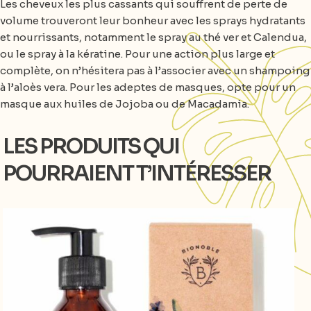
Les cheveux les plus cassants qui souffrent de perte de
volume trouveront leur bonheur avec les sprays hydratants
et nourrissants, notamment le spray au thé ver et Calendua,
ou le spray à la kératine. Pour une action plus large et
complète, on n’hésitera pas à l’associer avec un shampoing
à l’aloès vera. Pour les adeptes de masques, opte pour un
masque aux huiles de Jojoba ou de Macadamia.
LES PRODUITS QUI
POURRAIENT T’INTÉRESSER