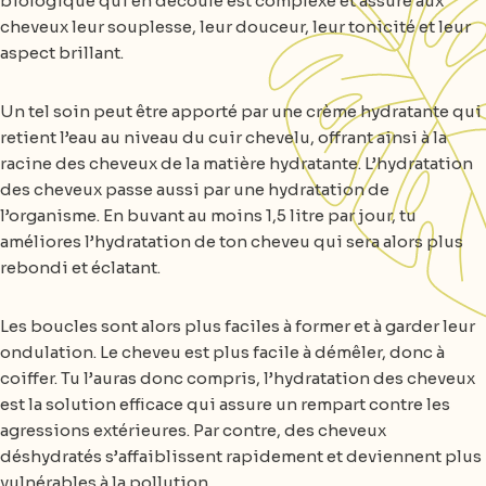
biologique qui en découle est complexe et assure aux
cheveux leur souplesse, leur douceur, leur tonicité et leur
aspect brillant.
Un tel soin peut être apporté par une crème hydratante qui
retient l’eau au niveau du cuir chevelu, offrant ainsi à la
racine des cheveux de la matière hydratante. L’hydratation
des cheveux passe aussi par une hydratation de
l’organisme. En buvant au moins 1,5 litre par jour, tu
améliores l’hydratation de ton cheveu qui sera alors plus
rebondi et éclatant.
Les boucles sont alors plus faciles à former et à garder leur
ondulation. Le cheveu est plus facile à démêler, donc à
coiffer. Tu l’auras donc compris, l’hydratation des cheveux
est la solution efficace qui assure un rempart contre les
agressions extérieures. Par contre, des cheveux
déshydratés s’affaiblissent rapidement et deviennent plus
vulnérables à la pollution.