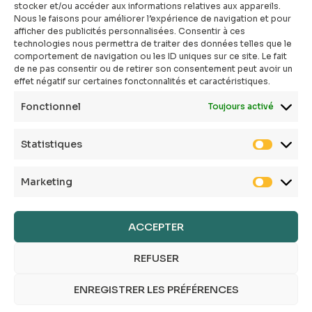
stocker et/ou accéder aux informations relatives aux appareils.
#atopik_community
Nous le faisons pour améliorer l’expérience de navigation et pour
afficher des publicités personnalisées. Consentir à ces
Qui sommes-nous ?
technologies nous permettra de traiter des données telles que le
Mon compte
comportement de navigation ou les ID uniques sur ce site. Le fait
Contact
de ne pas consentir ou de retirer son consentement peut avoir un
effet négatif sur certaines fonctonnalités et caractéristiques.
E-shop
Toutes les box
Fonctionnel
Toujours activé
Tous les articles
FAQ
Statistiques
CGV
Politique de confidentialité
Marketing
Politique de cookies
Mentions légales
Conditions générales
ACCEPTER
REFUSER
ENREGISTRER LES PRÉFÉRENCES