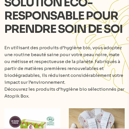
SOLUTION ÉCO-
RESPONSABLE POUR
PRENDRE SOIN DE SOI
En utilisant des produits d’hygiène bio, vous adoptez
une routine beauté saine pour votre peau noire, mate
ou métisse et respectueuse de la planète. Fabriqués à
partir de matières premières renouvelables et
biodégradables, ils réduisent considérablement votre
impact sur l’environnement.
Découvrez les produits d’hygiène bio sélectionnés par
Atopik Box.