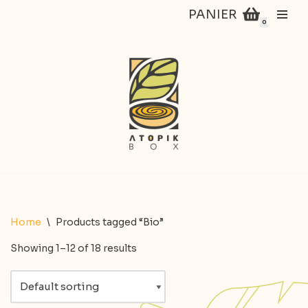
PANIER
0
Aller
au
contenu
Home
\
Products tagged “Bio”
Showing 1–12 of 18 results