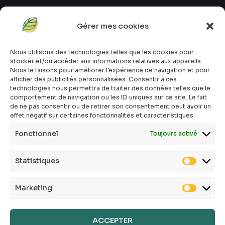
Gérer mes cookies
#atopik_fr
#atopik_box
Nous utilisons des technologies telles que les cookies pour
#atopik_tests
stocker et/ou accéder aux informations relatives aux appareils.
#atopik_community
Nous le faisons pour améliorer l’expérience de navigation et pour
afficher des publicités personnalisées. Consentir à ces
Qui sommes-nous ?
technologies nous permettra de traiter des données telles que le
Mon compte
comportement de navigation ou les ID uniques sur ce site. Le fait
Contact
de ne pas consentir ou de retirer son consentement peut avoir un
effet négatif sur certaines fonctonnalités et caractéristiques.
E-shop
Toutes les box
Fonctionnel
Toujours activé
Tous les articles
FAQ
Statistiques
CGV
Politique de confidentialité
Marketing
Politique de cookies
Mentions légales
Conditions générales
ACCEPTER