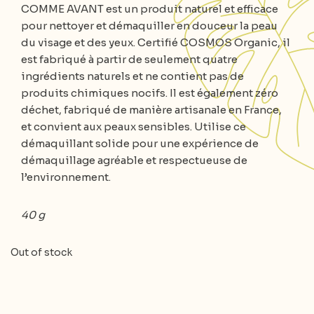
COMME AVANT est un produit naturel et efficace
pour nettoyer et démaquiller en douceur la peau
du visage et des yeux. Certifié COSMOS Organic, il
est fabriqué à partir de seulement quatre
ingrédients naturels et ne contient pas de
produits chimiques nocifs. Il est également zéro
déchet, fabriqué de manière artisanale en France,
et convient aux peaux sensibles. Utilise ce
démaquillant solide pour une expérience de
démaquillage agréable et respectueuse de
l’environnement.
40 g
Out of stock