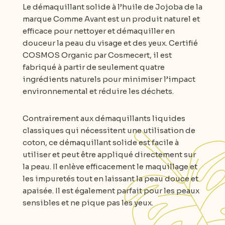
Le démaquillant solide à l’huile de Jojoba de la
marque Comme Avant est un produit naturel et
efficace pour nettoyer et démaquiller en
douceur la peau du visage et des yeux. Certifié
COSMOS Organic par Cosmecert, il est
fabriqué à partir de seulement quatre
ingrédients naturels pour minimiser l’impact
environnemental et réduire les déchets.
Contrairement aux démaquillants liquides
classiques qui nécessitent une utilisation de
coton, ce démaquillant solide est facile à
utiliser et peut être appliqué directement sur
la peau. Il enlève efficacement le maquillage et
les impuretés tout en laissant la peau douce et
apaisée. Il est également parfait pour les peaux
sensibles et ne pique pas les yeux.