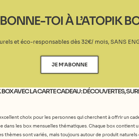
BONNE-TOI À L’ATOPIK B
turels et éco-responsables dès 32€/ mois, SANS EN
JE M’ABONNE
K BOX AVEC LA CARTE CADEAU : DÉCOUVERTES, S
xcellent choix pour les personnes qui cherchent à offrir un cade
ée dans les box mensuelles thématiques. Chaque box contient un
 Les thèmes sont variés, mais toujours autour de produit naturel