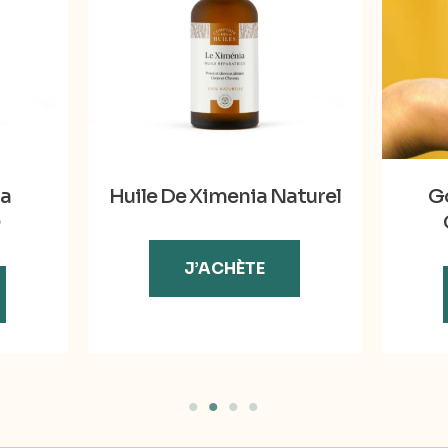
ga
Huile De Ximenia Naturel
G
O
J’ACHÈTE