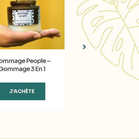
ommage People –
Le Lait Corps BIO
Gommage 3 En 1
J’ACHÈTE
J’ACHÈTE