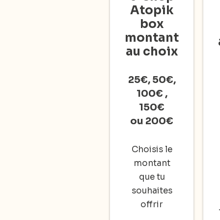
Atopik
box
montant
au choix
25€, 50€,
100€ ,
150€
ou 200€
Choisis le
montant
que tu
souhaites
offrir