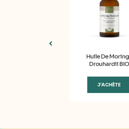
Le Lait Corps BIO
Huile De Morin
Drouhardii BI
J’ACHÈTE
J’ACHÈTE