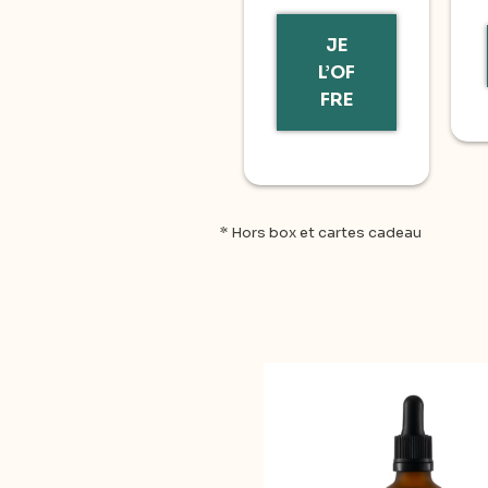
JE
L’OF
FRE
* Hors box et cartes cadeau