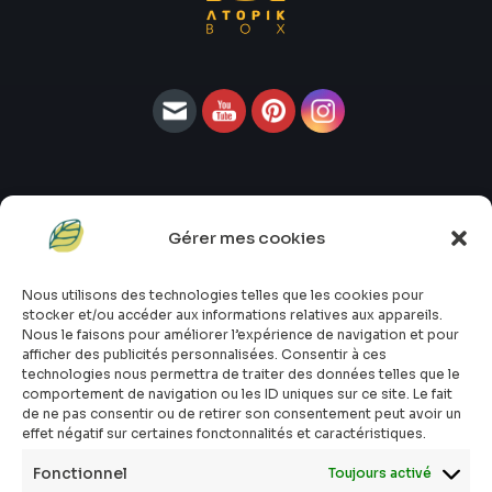
Gérer mes cookies
#atopik_fr
#atopik_box
Nous utilisons des technologies telles que les cookies pour
#atopik_tests
stocker et/ou accéder aux informations relatives aux appareils.
#atopik_community
Nous le faisons pour améliorer l’expérience de navigation et pour
afficher des publicités personnalisées. Consentir à ces
Qui sommes-nous ?
technologies nous permettra de traiter des données telles que le
Mon compte
comportement de navigation ou les ID uniques sur ce site. Le fait
Contact
de ne pas consentir ou de retirer son consentement peut avoir un
effet négatif sur certaines fonctonnalités et caractéristiques.
E-shop
Toutes les box
Fonctionnel
Toujours activé