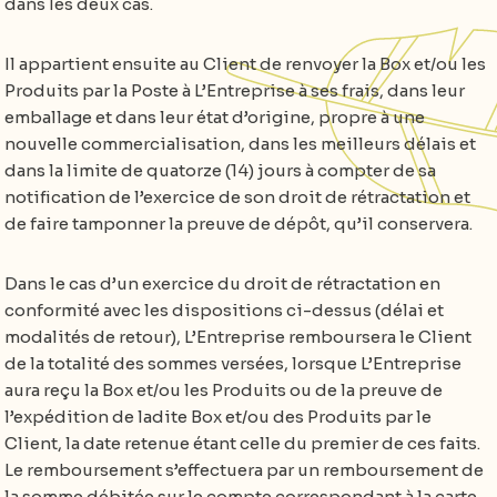
dans les deux cas.
Il appartient ensuite au Client de renvoyer la Box et/ou les
Produits par la Poste à L’Entreprise à ses frais, dans leur
emballage et dans leur état d’origine, propre à une
nouvelle commercialisation, dans les meilleurs délais et
dans la limite de quatorze (14) jours à compter de sa
notification de l’exercice de son droit de rétractation et
de faire tamponner la preuve de dépôt, qu’il conservera.
Dans le cas d’un exercice du droit de rétractation en
conformité avec les dispositions ci-dessus (délai et
modalités de retour), L’Entreprise remboursera le Client
de la totalité des sommes versées, lorsque L’Entreprise
aura reçu la Box et/ou les Produits ou de la preuve de
l’expédition de ladite Box et/ou des Produits par le
Client, la date retenue étant celle du premier de ces faits.
Le remboursement s’effectuera par un remboursement de
la somme débitée sur le compte correspondant à la carte