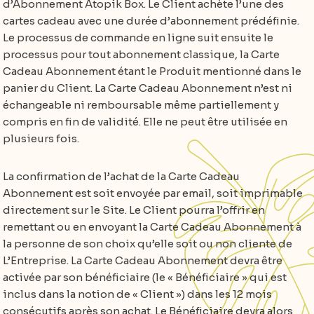
d’Abonnement Atopik Box. Le Client achète l’une des
cartes cadeau avec une durée d’abonnement prédéfinie.
Le processus de commande en ligne suit ensuite le
processus pour tout abonnement classique, la Carte
Cadeau Abonnement étant le Produit mentionné dans le
panier du Client. La Carte Cadeau Abonnement n’est ni
échangeable ni remboursable même partiellement y
compris en fin de validité. Elle ne peut être utilisée en
plusieurs fois.
La confirmation de l’achat de la Carte Cadeau
Abonnement est soit envoyée par email, soit imprimable
directement sur le Site. Le Client pourra l’offrir en
remettant ou en envoyant la Carte Cadeau Abonnement à
la personne de son choix qu’elle soit ou non cliente de
L’Entreprise. La Carte Cadeau Abonnement devra être
activée par son bénéficiaire (le « Bénéficiaire » qui est
inclus dans la notion de « Client ») dans les 12 mois
consécutifs après son achat. Le Bénéficiaire devra alors