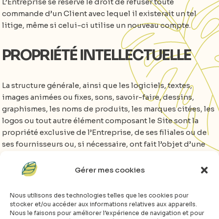
L’Entreprise se réserve le droit de refuser toute
commande d’un Client avec lequel il existerait un tel
litige, même si celui-ci utilise un nouveau compte.
PROPRIÉTÉ INTELLECTUELLE
La structure générale, ainsi que les logiciels, textes,
images animées ou fixes, sons, savoir-faire, dessins,
graphismes, les noms de produits, les marques citées, les
logos ou tout autre élément composant le Site sont la
propriété exclusive de l’Entreprise, de ses filiales ou de
ses fournisseurs ou, si nécessaire, ont fait l’objet d’une
licence ou d’une autorisation expresse de leur
propriétaire aux fins de leur représentation. Toute
Gérer mes cookies
reproduction et/ou représentation totale ou partielle du
Site Internet par quelque procédé que ce soit, sans
Nous utilisons des technologies telles que les cookies pour
l’autorisation expresse, écrite et préalable de leur
stocker et/ou accéder aux informations relatives aux appareils.
Nous le faisons pour améliorer l’expérience de navigation et pour
propriétaire, est interdite, sauf aux fins exclusives