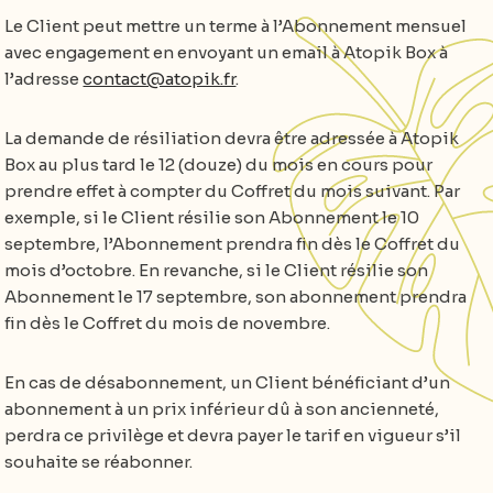
Le Client peut mettre un terme à l’Abonnement mensuel
avec engagement en envoyant un email à Atopik Box à
l’adresse
contact@atopik.fr
.
La demande de résiliation devra être adressée à Atopik
Box au plus tard le 12 (douze) du mois en cours pour
prendre effet à compter du Coffret du mois suivant. Par
exemple, si le Client résilie son Abonnement le 10
septembre, l’Abonnement prendra fin dès le Coffret du
mois d’octobre. En revanche, si le Client résilie son
Abonnement le 17 septembre, son abonnement prendra
fin dès le Coffret du mois de novembre.
En cas de désabonnement, un Client bénéficiant d’un
abonnement à un prix inférieur dû à son ancienneté,
perdra ce privilège et devra payer le tarif en vigueur s’il
souhaite se réabonner.