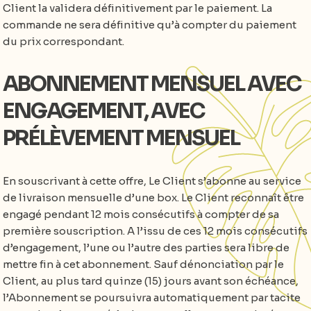
Client la validera définitivement par le paiement. La
commande ne sera définitive qu’à compter du paiement
du prix correspondant.
ABONNEMENT MENSUEL AVEC
ENGAGEMENT, AVEC
PRÉLÈVEMENT MENSUEL
En souscrivant à cette offre, Le Client s’abonne au service
de livraison mensuelle d’une box. Le Client reconnaît être
engagé pendant 12 mois consécutifs à compter de sa
première souscription. A l’issu de ces 12 mois consécutifs
d’engagement, l’une ou l’autre des parties sera libre de
mettre fin à cet abonnement. Sauf dénonciation par le
Client, au plus tard quinze (15) jours avant son échéance,
l’Abonnement se poursuivra automatiquement par tacite