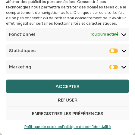
afficher des publicités personnalisées. Consentir à ces
d’usage personnel et privé telles que reconnues par la Loi.
technologies nous permettra de traiter des données telles que le
Il en est de même des bases de données figurant sur le
comportement de navigation ou les ID uniques sur ce site. Le fait
de ne pas consentir ou de retirer son consentement peut avoir un
Site Internet, qui sont protégées par les dispositions de
effet négatif sur certaines fonctonnalités et caractéristiques.
la loi du 1er juillet 1998 portant transposition dans le
Code de la propriété intellectuelle de la directive
Fonctionnel
Toujours activé
européenne du 11 mars 1996 relative à la protection
juridique des bases de données et dont l’Entreprise est
Statistiques
productrice.
Marketing
LITIGES
ACCEPTER
Le présent contrat est soumis à la loi française.
REFUSER
Tout règlement de litige peut être fait auprès de notre
ENREGISTRER LES PRÉFÉRENCES
service client ou auprès du médiateur de la
consommation.
Politique de cookies
Politique de confidentialité