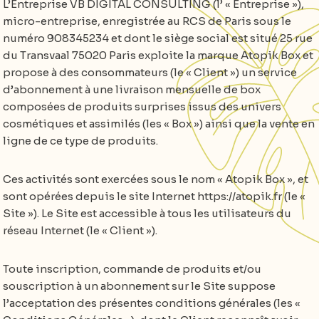
L’Entreprise VB DIGITAL CONSULTING (l’ « Entreprise »),
micro-entreprise, enregistrée au RCS de Paris sous le
numéro 908345234 et dont le siège social est situé 25 rue
du Transvaal 75020 Paris exploite la marque Atopik Box et
propose à des consommateurs (le « Client ») un service
d’abonnement à une livraison mensuelle de box
composées de produits surprises issus des univers
cosmétiques et assimilés (les « Box ») ainsi que la vente en
ligne de ce type de produits.
Ces activités sont exercées sous le nom « Atopik Box », et
sont opérées depuis le site Internet https://atopik.fr (le «
Site »). Le Site est accessible à tous les utilisateurs du
réseau Internet (le « Client »).
Toute inscription, commande de produits et/ou
souscription à un abonnement sur le Site suppose
l’acceptation des présentes conditions générales (les «