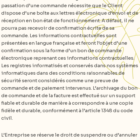
passation d’une commande nécessite que le Client
dispose d’une boîte aux lettres électronique d’envoi et de
réception en bon état de fonctionnement. A défaut, il ne
pourra pas recevoir de confirmation écrite de sa
commande. Les informations contractuelles sont
présentées en langue française et feront l’objet d’une
confirmation sous la forme d’un bon de commande
électronique reprenant ces informations contractuelles.
Les registres informatisés et conservés dans nos systèmes
informatiques dans des conditions raisonnables de
sécurité seront considérés comme une preuve de
commande et de paiement intervenus. L’archivage du bon
de commande et de la facture est effectué sur un support
fiable et durable de manière à correspondre à une copie
fidèle et durable, conformément à l’article 1348 du code
civil.
L’Entreprise se réserve le droit de suspendre ou d’annuler