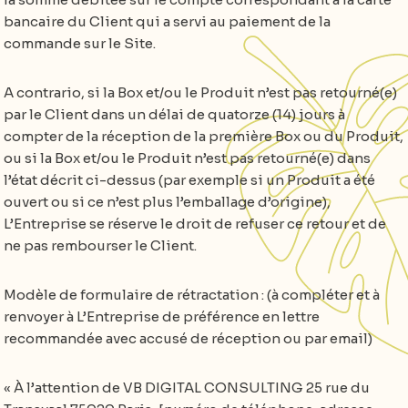
bancaire du Client qui a servi au paiement de la
commande sur le Site.
A contrario, si la Box et/ou le Produit n’est pas retourné(e)
par le Client dans un délai de quatorze (14) jours à
compter de la réception de la première Box ou du Produit,
ou si la Box et/ou le Produit n’est pas retourné(e) dans
l’état décrit ci-dessus (par exemple si un Produit a été
ouvert ou si ce n’est plus l’emballage d’origine),
L’Entreprise se réserve le droit de refuser ce retour et de
ne pas rembourser le Client.
Modèle de formulaire de rétractation : (à compléter et à
renvoyer à L’Entreprise de préférence en lettre
recommandée avec accusé de réception ou par email)
« À l’attention de VB DIGITAL CONSULTING 25 rue du