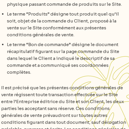
physique passant commande de produits sur le Site.
Le terme “Produits” désigne tout produit quel qu’il
soit, objet de la commande du Client, proposé à la
vente sur le Site conformément aux présentes
conditions générales de vente.
Le terme “Bon de commande” désigne le document
récapitulatif figurant sur la page commande du Site
dans lequel le Client a indiqué le descriptif de sa
commande et a communiqué ses coordonnées
complètes.
Il est précisé que les présentes conditions générales de
vente régissent toute transaction effectuée sur le Site
entre l’Entreprise éditrice du Site et son Client, les deux
parties les acceptant sans réserve. Ces conditions
générales de vente prévaudront sur toutes autres
conditions figurant dans tout document, sauf dérogation