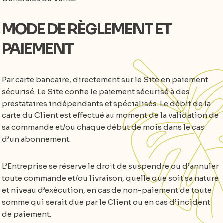
MODE DE RÈGLEMENT ET
PAIEMENT
Par carte bancaire, directement sur le Site en paiement
sécurisé. Le Site confie le paiement sécurisé à des
prestataires indépendants et spécialisés. Le débit de la
carte du Client est effectué au moment de la validation de
sa commande et/ou chaque début de mois dans le cas
d’un abonnement.
L’Entreprise se réserve le droit de suspendre ou d’annuler
toute commande et/ou livraison, quelle que soit sa nature
et niveau d’exécution, en cas de non-paiement de toute
somme qui serait due par le Client ou en cas d’incident
de paiement.