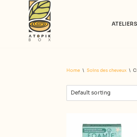
Aller
ATELIER
au
contenu
Home
\
Soins des cheveux
\
C