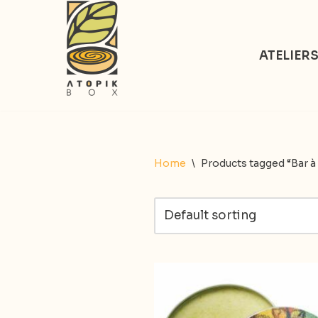
Aller
ATELIER
au
contenu
Home
\
Products tagged “Bar à 