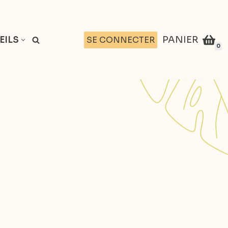
PANIER
SE CONNECTER
EILS
0