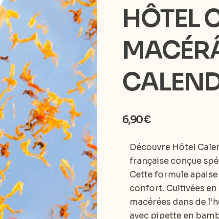
HÔTEL 
MACÉRÂ
CALEN
6,90
€
Découvre Hôtel Calen
française conçue spéc
Cette formule apaise e
confort. Cultivées en 
macérées dans de l’hu
avec pipette en bamb