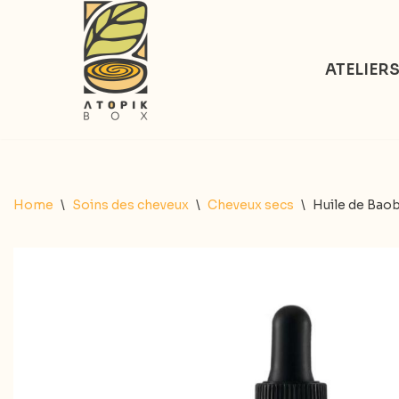
Aller
ATELIER
au
contenu
Home
\
Soins des cheveux
\
Cheveux secs
\
Huile de Bao