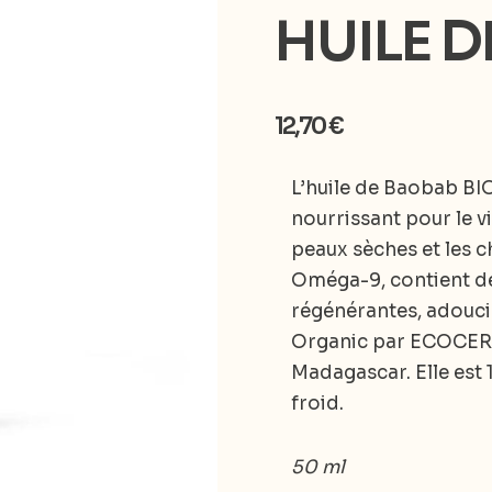
HUILE D
12,70
€
L’huile de Baobab BIO
nourrissant pour le vi
peaux sèches et les c
Oméga-9, contient de
régénérantes, adoucis
Organic par ECOCERT 
Madagascar. Elle est 
froid.
50 ml