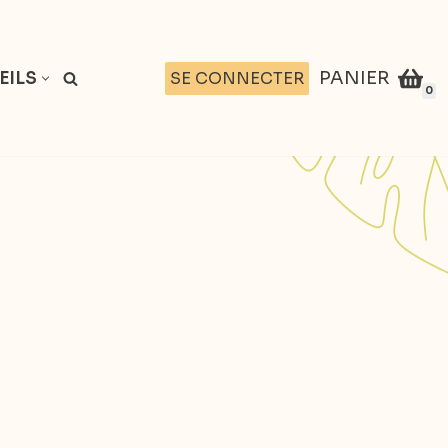
PANIER
SE CONNECTER
EILS
0