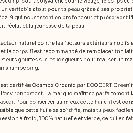
t un produit polyvalent pour le visage, le corps et l
t un véritable atout pour ta peau grâce à ses proprié
a-9 qui nourrissent en profondeur et préservent l’h
r, l’éclat et la jeunesse de ta peau.
ecteur naturel contre les facteurs extérieurs nocifs e
et le corps, il est recommandé de remplacer ton lait
lusieurs gouttes sur les longueurs pour réaliser un m
e un shampooing.
st certifiée Cosmos Organic par ECOCERT Greenlife
 l’environnement. La marque maîtrise parfaitement la t
car. Pour conserver au mieux cette huile, il est conse
ssible que cette huile se solidifie, mais tu peux facile
ession à froid, 100% naturelle et vierge, ce qui en fa