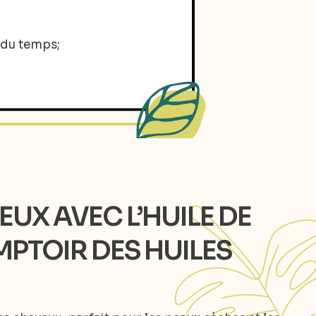
 du temps;
EUX AVEC L’HUILE DE
PTOIR DES HUILES