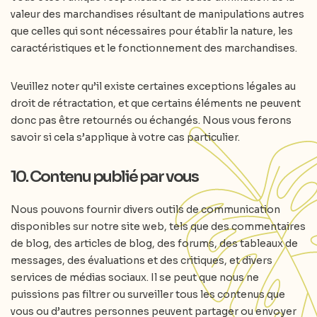
valeur des marchandises résultant de manipulations autres
que celles qui sont nécessaires pour établir la nature, les
caractéristiques et le fonctionnement des marchandises.
Veuillez noter qu’il existe certaines exceptions légales au
droit de rétractation, et que certains éléments ne peuvent
donc pas être retournés ou échangés. Nous vous ferons
savoir si cela s’applique à votre cas particulier.
10. Contenu publié par vous
Nous pouvons fournir divers outils de communication
disponibles sur notre site web, tels que des commentaires
de blog, des articles de blog, des forums, des tableaux de
messages, des évaluations et des critiques, et divers
services de médias sociaux. Il se peut que nous ne
puissions pas filtrer ou surveiller tous les contenus que
vous ou d’autres personnes peuvent partager ou envoyer