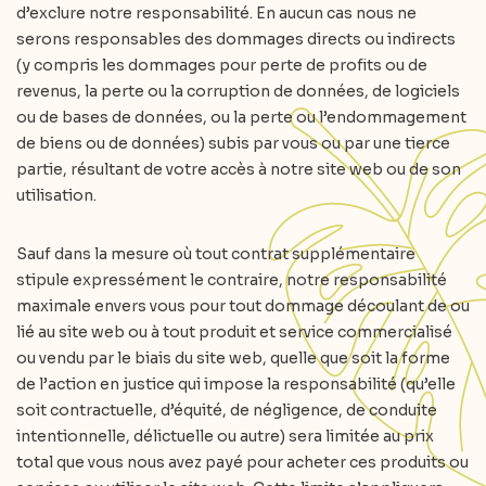
d’exclure notre responsabilité. En aucun cas nous ne
serons responsables des dommages directs ou indirects
(y compris les dommages pour perte de profits ou de
revenus, la perte ou la corruption de données, de logiciels
ou de bases de données, ou la perte ou l’endommagement
de biens ou de données) subis par vous ou par une tierce
partie, résultant de votre accès à notre site web ou de son
utilisation.
Sauf dans la mesure où tout contrat supplémentaire
stipule expressément le contraire, notre responsabilité
maximale envers vous pour tout dommage découlant de ou
lié au site web ou à tout produit et service commercialisé
ou vendu par le biais du site web, quelle que soit la forme
de l’action en justice qui impose la responsabilité (qu’elle
soit contractuelle, d’équité, de négligence, de conduite
intentionnelle, délictuelle ou autre) sera limitée au prix
total que vous nous avez payé pour acheter ces produits ou