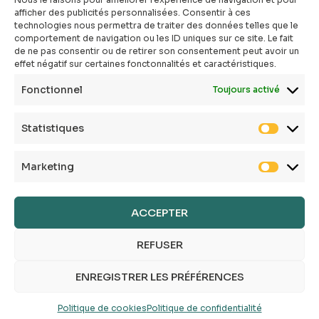
afficher des publicités personnalisées. Consentir à ces
Qui sommes-nous ?
technologies nous permettra de traiter des données telles que le
Mon compte
comportement de navigation ou les ID uniques sur ce site. Le fait
Contact
de ne pas consentir ou de retirer son consentement peut avoir un
effet négatif sur certaines fonctonnalités et caractéristiques.
E-shop
Toutes les box
Fonctionnel
Toujours activé
Tous les articles
FAQ
Statistiques
CGV
Politique de confidentialité
Marketing
Politique de cookies
Mentions légales
Conditions générales
ACCEPTER
REFUSER
ENREGISTRER LES PRÉFÉRENCES
Politique de cookies
Politique de confidentialité
© 2023 VB Digital Consulting