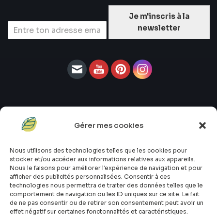
Je m'inscris à la
newsletter
Gérer mes cookies
#atopik_fr
#atopik_box
Nous utilisons des technologies telles que les cookies pour
#atopik_tests
stocker et/ou accéder aux informations relatives aux appareils.
#atopik_community
Nous le faisons pour améliorer l’expérience de navigation et pour
afficher des publicités personnalisées. Consentir à ces
Qui sommes-nous ?
technologies nous permettra de traiter des données telles que le
Mon compte
comportement de navigation ou les ID uniques sur ce site. Le fait
Contact
de ne pas consentir ou de retirer son consentement peut avoir un
effet négatif sur certaines fonctonnalités et caractéristiques.
E-shop