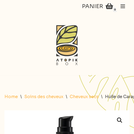
PANIER
0
Aller
au
contenu
Home
\
Soins des cheveux
\
Cheveux secs
\
Huile de Cara