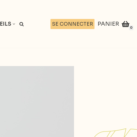
PANIER
SE CONNECTER
EILS
0