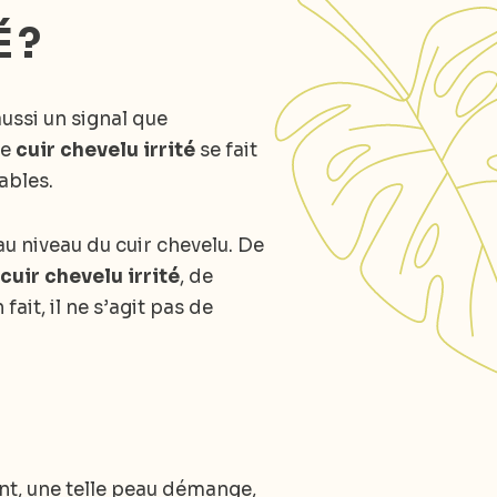
 ?
aussi un signal que
Le
cuir chevelu irrité
se fait
ables.
u niveau du cuir chevelu. De
n
cuir chevelu irrité
, de
ait, il ne s’agit pas de
t, une telle peau démange,