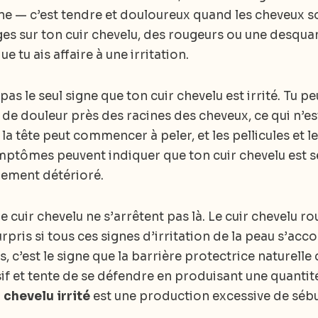
ne — c’est tendre et douloureux quand les cheveux so
s sur ton cuir chevelu, des rougeurs ou une desqua
ue tu ais affaire à une irritation.
s le seul signe que ton cuir chevelu est irrité. Tu p
de douleur près des racines des cheveux, ce qui n’e
la tête peut commencer à peler, et les pellicules et l
ptômes peuvent indiquer que ton cuir chevelu est sec
lement détérioré.
 cuir chevelu ne s’arrêtent pas là. Le cuir chevelu 
urpris si tous ces signes d’irritation de la peau s’a
as, c’est le signe que la barrière protectrice naturelle 
if et tente de se défendre en produisant une quantit
 chevelu irrité
est une production excessive de séb