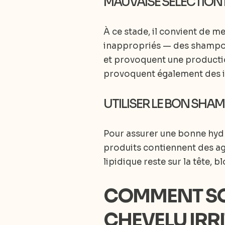
MAUVAISE SÉLECTION 
À ce stade, il convient de m
inappropriés — des shampooi
et provoquent une productio
provoquent également des ir
UTILISER LE BON SHA
Pour assurer une bonne hydra
produits contiennent des age
lipidique reste sur la tête, b
COMMENT SO
CHEVELU IRRI