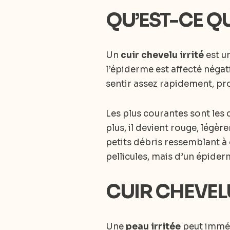
QU’EST-CE QU
Un
cuir chevelu irrité
est un
l’épiderme est affecté négat
sentir assez rapidement, p
Les plus courantes sont les 
plus, il devient rouge, légèr
petits débris ressemblant à d
pellicules, mais d’un épider
CUIR CHEVEL
Une
peau irritée
peut imméd