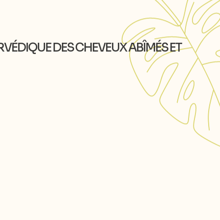
URVÉDIQUE DES CHEVEUX ABÎMÉS ET