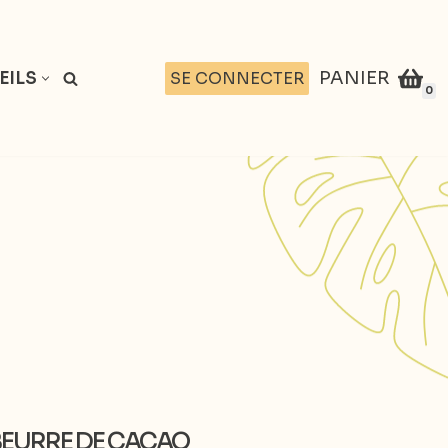
PANIER
SE CONNECTER
EILS
0
 BEURRE DE CACAO