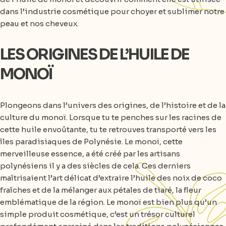
dans l’industrie cosmétique pour choyer et sublimer notre
peau et nos cheveux.
LES ORIGINES DE L’HUILE DE
MONOÏ
Plongeons dans l’univers des origines, de l’histoire et de la
culture du monoï. Lorsque tu te penches sur les racines de
cette huile envoûtante, tu te retrouves transporté vers les
îles paradisiaques de Polynésie. Le monoï, cette
merveilleuse essence, a été créé par les artisans
polynésiens il y a des siècles de cela. Ces derniers
maîtrisaient l’art délicat d’extraire l’huile des noix de coco
fraîches et de la mélanger aux pétales de tiaré, la fleur
emblématique de la région. Le monoï est bien plus qu’un
simple produit cosmétique, c’est un trésor culturel