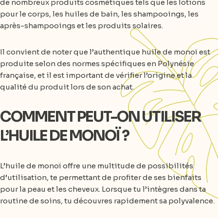
de nombreux produits cosmétiques tels que les lotions
pour le corps, les huiles de bain, les shampooings, les
après-shampooings et les produits solaires.
Il convient de noter que l’authentique huile de monoï est
produite selon des normes spécifiques en Polynésie
française, et il est important de vérifier l’origine et la
qualité du produit lors de son achat.
COMMENT PEUT-ON UTILISER
L’HUILE DE MONOÏ ?
L’huile de monoï offre une multitude de possibilités
d’utilisation, te permettant de profiter de ses bienfaits
pour la peau et les cheveux. Lorsque tu l’intègres dans ta
routine de soins, tu découvres rapidement sa polyvalence.