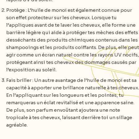
Protège : L’huile de monoï est également connue pour
son effet protecteur sur les cheveux. Lorsque tu
l’appliques avant de te laver les cheveux, elle forme une
barrière légère qui aide à protéger tes mèches des effets
desséchants des produits chimiques contenus dans les
shampooings et les produits coiffants. De plus, elle peut
agir comme un écran naturel contre les rayons UV nocifs,
protégeant ainsi tes cheveux des dommages causés par
l’exposition au soleil.
Fais briller : Un autre avantage de l’huile de monoï est sa
capacité à apporter une brillance naturelle à tes cheveux.
En l’appliquant sur les longueurs et les pointes, tu
remarqueras un éclat revitalisé et une apparence saine.
De plus, son parfum envoûtant ajoutera une note
tropicale à tes cheveux, laissant derrière toi un sillage
agréable.