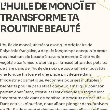
L’HUILE DE MONOÏ ET
TRANSFORME TA
ROUTINE BEAUTÉ
L’huile de monoï, un trésor exotique originaire de
Polynésie française, a depuis longtemps conquis le cœur
des amateurs de beauté à travers le monde. Cette huile
végétale parfumée, obtenue par la macération des pétales
de tiaré dans de
l’huile de noix de coco raffinée
, possède
une longue histoire et une place privilégiée dans
l’industrie cosmétique. Reconnue pour ses multiples
bienfaits pour la peau et les cheveux, ainsi que pour son
parfum envoûtant, c’est aussi est devenue un ingrédient
incontournable dans de nombreux produits de beauté.
Dans cette exploration, nous allons plonger dans l’univers
de l’huile de monoï et découvrir comment elle est utilisée