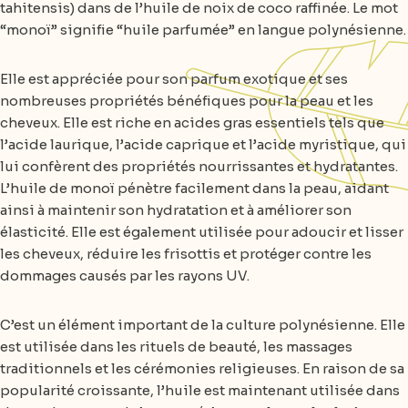
tahitensis) dans de l’huile de noix de coco raffinée. Le mot
“monoï” signifie “huile parfumée” en langue polynésienne.
Elle est appréciée pour son parfum exotique et ses
nombreuses propriétés bénéfiques pour la peau et les
cheveux. Elle est riche en acides gras essentiels tels que
l’acide laurique, l’acide caprique et l’acide myristique, qui
lui confèrent des propriétés nourrissantes et hydratantes.
L’huile de monoï pénètre facilement dans la peau, aidant
ainsi à maintenir son hydratation et à améliorer son
élasticité. Elle est également utilisée pour adoucir et lisser
les cheveux, réduire les frisottis et protéger contre les
dommages causés par les rayons UV.
C’est un élément important de la culture polynésienne. Elle
est utilisée dans les rituels de beauté, les massages
traditionnels et les cérémonies religieuses. En raison de sa
popularité croissante, l’huile est maintenant utilisée dans