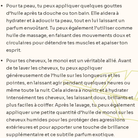
Pour ta peau, tu peux appliquer quelques gouttes
d’huile après ta douche ou ton bain. Elle aidera à
hydrater et à adoucir ta peau, tout en lui laissant un
parfum envoûtant. Tu peux également l’utiliser comme
huile de massage, en faisant des mouvements doux et
circulaires pour détendre tes muscles et apaiser ton
esprit.
Pour tes cheveux, le monoï est un véritable allié. Avant
de te laver les cheveux, tu peux appliquer
généreusement de l’huile sur les longueurs et les
pointes, en laissant agir pendant quelques heures ou
même toute la nuit. Cela aidera à nourrir et à hydrater
intensément tes cheveux, les laissant doux, brillants et
plus faciles à coiffer. Après le lavage, tu peux également
appliquer une petite quantité d’huile de monoï sur les
cheveux humides pour les protéger des agressions
extérieures et pour apporter une touche de brillance
supplémentaire et ce subtile parfum exotique.