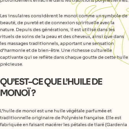
profondément enraciné dans les traditions polynésiennes.
Les insulaires considèrent le monoï comme un symbole de
beauté, de pureté et de connexion spirituelle avec la
nature. Depuis des générations, il est utilisé dans les
rituels de soins de la peau et des cheveux, ainsi que dans
les massages traditionnels, apportant une sensation
d’harmonie et de bien-être. Une richesse culturelle
captivante qui se reflète dans chaque goutte de cette huile
précieuse.
QU’EST-CE QUE L’HUILE DE
MONOÏ ?
L’huile de monoï est une huile végétale parfumée et
traditionnelle originaire de Polynésie française. Elle est
fabriquée en faisant macérer les pétales de tiaré (Gardenia