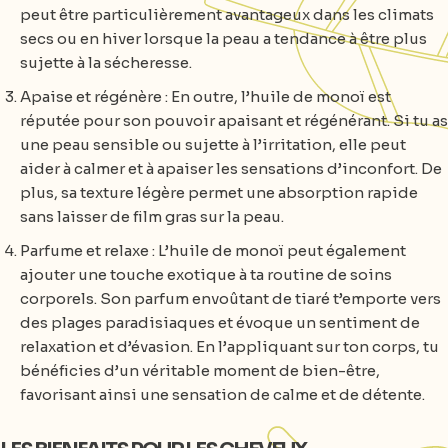
peut être particulièrement avantageux dans les climats
secs ou en hiver lorsque la peau a tendance à être plus
sujette à la sécheresse.
Apaise et régénère : En outre, l’huile de monoï est
réputée pour son pouvoir apaisant et régénérant. Si tu as
une peau sensible ou sujette à l’irritation, elle peut
aider à calmer et à apaiser les sensations d’inconfort. De
plus, sa texture légère permet une absorption rapide
sans laisser de film gras sur la peau.
Parfume et relaxe : L’huile de monoï peut également
ajouter une touche exotique à ta routine de soins
corporels. Son parfum envoûtant de tiaré t’emporte vers
des plages paradisiaques et évoque un sentiment de
relaxation et d’évasion. En l’appliquant sur ton corps, tu
bénéficies d’un véritable moment de bien-être,
favorisant ainsi une sensation de calme et de détente.