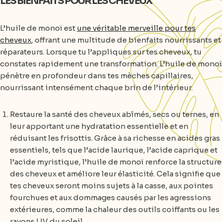
LES BIENFAITS POUR LES CHEVEUX
L’huile de monoï est
une véritable merveille pour tes
cheveux
, offrant une multitude de bienfaits nourrissants et
réparateurs. Lorsque tu l’appliques sur tes cheveux, tu
constates rapidement une transformation. L’huile de monoï
pénètre en profondeur dans tes mèches capillaires,
nourrissant intensément chaque brin de l’intérieur.
Restaure la santé des cheveux abîmés, secs ou ternes, en
leur apportant une hydratation essentielle et en
réduisant les frisottis. Grâce à sa richesse en acides gras
essentiels, tels que l’acide laurique, l’acide caprique et
l’acide myristique, l’huile de monoï renforce la structure
des cheveux et améliore leur élasticité. Cela signifie que
tes cheveux seront moins sujets à la casse, aux pointes
fourchues et aux dommages causés par les agressions
extérieures, comme la chaleur des outils coiffants ou les
rayons UV du soleil.