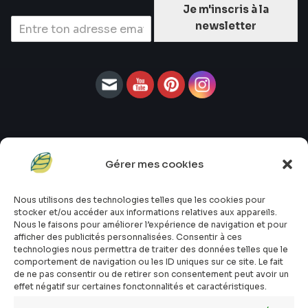
Je m'inscris à la
newsletter
Gérer mes cookies
#atopik_fr
#atopik_box
Nous utilisons des technologies telles que les cookies pour
#atopik_tests
stocker et/ou accéder aux informations relatives aux appareils.
#atopik_community
Nous le faisons pour améliorer l’expérience de navigation et pour
afficher des publicités personnalisées. Consentir à ces
Qui sommes-nous ?
technologies nous permettra de traiter des données telles que le
Mon compte
comportement de navigation ou les ID uniques sur ce site. Le fait
Contact
de ne pas consentir ou de retirer son consentement peut avoir un
effet négatif sur certaines fonctonnalités et caractéristiques.
E-shop
Toutes les box