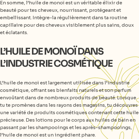
En somme, l’huile de monoï est un véritable élixir de
beauté pour tes cheveux, nourrissant, protégeant et
embellissant. Intègre-la régulièrement dans ta routine
capillaire pour des cheveux visiblement plus sains, doux
et éclatants.
L’HUILE DE MONOÏ DANS
L’INDUSTRIE COSMÉTIQUE
L’huile de monoï est largement utilisée dans l’industrie
cosmétique, offrant ses bienfaits naturels et son parfum
envoûtant dans de nombreux produits de beauté. Lorsque
tu te promènes dans les rayons des magasins, tu découvres
une variété de produits cosmétiques contenant cette huile
précieuse. Des lotions pour le corps aux huiles de bain en
passant par les shampooings et les après-shampooings,
l’huile de monoï est un ingrédient phare.