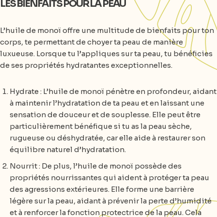
LES BIENFAITS POUR LA PEAU
L’huile de monoï offre une multitude de bienfaits pour ton
corps, te permettant de choyer ta peau de manière
luxueuse. Lorsque tu l’appliques sur ta peau, tu bénéficies
de ses propriétés hydratantes exceptionnelles.
Hydrate : L’huile de monoï pénètre en profondeur, aidant
à maintenir l’hydratation de ta peau et en laissant une
sensation de douceur et de souplesse. Elle peut être
particulièrement bénéfique si tu as la peau sèche,
rugueuse ou déshydratée, car elle aide à restaurer son
équilibre naturel d’hydratation.
Nourrit : De plus, l’huile de monoï possède des
propriétés nourrissantes qui aident à protéger ta peau
des agressions extérieures. Elle forme une barrière
légère sur la peau, aidant à prévenir la perte d’humidité
et à renforcer la fonction protectrice de la peau. Cela