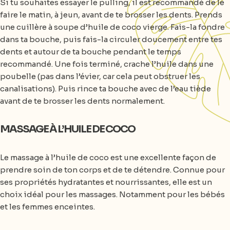
Si tu souhaites essayer le pulling, il est recommandé de le
faire le matin, à jeun, avant de te brosser les dents. Prends
une cuillère à soupe d’huile de coco vierge. Fais-la fondre
dans ta bouche, puis fais-la circuler doucement entre tes
dents et autour de ta bouche pendant le temps
recommandé. Une fois terminé, crache l’huile dans une
poubelle (pas dans l’évier, car cela peut obstruer les
canalisations). Puis rince ta bouche avec de l’eau tiède
avant de te brosser les dents normalement.
MASSAGE À L’HUILE DE COCO
Le massage à l’huile de coco est une excellente façon de
prendre soin de ton corps et de te détendre. Connue pour
ses propriétés hydratantes et nourrissantes, elle est un
choix idéal pour les massages. Notamment pour les bébés
et les femmes enceintes.