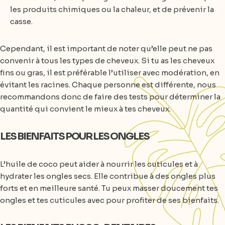
les produits chimiques ou la chaleur, et de prévenir la
casse.
Cependant, il est important de noter qu’elle peut ne pas
convenir à tous les types de cheveux. Si tu as les cheveux
fins ou gras, il est préférable l’utiliser avec modération, en
évitant les racines. Chaque personne est différente, nous
recommandons donc de faire des tests pour déterminer la
quantité qui convient le mieux à tes cheveux.
LES BIENFAITS POUR LES ONGLES
L’huile de coco peut aider à nourrir les cuticules et à
hydrater les ongles secs. Elle contribue à des ongles plus
forts et en meilleure santé. Tu peux masser doucement tes
ongles et tes cuticules avec pour profiter de ses bienfaits.