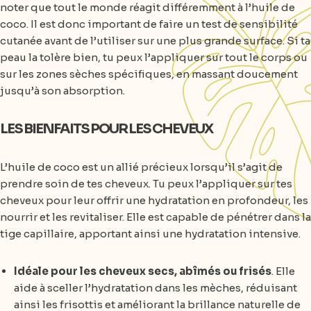
noter que tout le monde réagit différemment à l’huile de
coco. Il est donc important de faire un test de sensibilité
cutanée avant de l’utiliser sur une plus grande surface. Si ta
peau la tolère bien, tu peux l’appliquer sur tout le corps ou
sur les zones sèches spécifiques, en massant doucement
jusqu’à son absorption.
LES BIENFAITS POUR LES CHEVEUX
L’huile de coco est un allié précieux lorsqu’il s’agit de
prendre soin de tes cheveux. Tu peux l’appliquer sur tes
cheveux pour leur offrir une hydratation en profondeur, les
nourrir et les revitaliser. Elle est capable de pénétrer dans la
tige capillaire, apportant ainsi une hydratation intensive.
Idéale pour les cheveux secs, abîmés ou frisés
. Elle
aide à sceller l’hydratation dans les mèches, réduisant
ainsi les frisottis et améliorant la brillance naturelle de