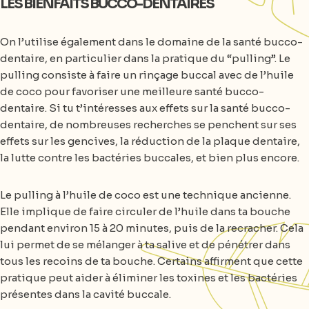
LES BIENFAITS BUCCO-DENTAIRES
On l’utilise également dans le domaine de la santé bucco-
dentaire, en particulier dans la pratique du “pulling”. Le
pulling consiste à faire un rinçage buccal avec de l’huile
de coco pour favoriser une meilleure santé bucco-
dentaire. Si tu t’intéresses aux effets sur la santé bucco-
dentaire, de nombreuses recherches se penchent sur ses
effets sur les gencives, la réduction de la plaque dentaire,
la lutte contre les bactéries buccales, et bien plus encore.
Le pulling à l’huile de coco est une technique ancienne.
Elle implique de faire circuler de l’huile dans ta bouche
pendant environ 15 à 20 minutes, puis de la recracher. Cela
lui permet de se mélanger à ta salive et de pénétrer dans
tous les recoins de ta bouche. Certains affirment que cette
pratique peut aider à éliminer les toxines et les bactéries
présentes dans la cavité buccale.