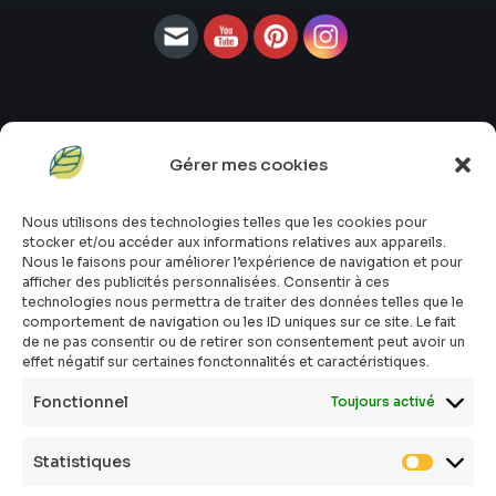
Gérer mes cookies
#atopik_fr
#atopik_box
Nous utilisons des technologies telles que les cookies pour
#atopik_tests
stocker et/ou accéder aux informations relatives aux appareils.
#atopik_community
Nous le faisons pour améliorer l’expérience de navigation et pour
afficher des publicités personnalisées. Consentir à ces
Qui sommes-nous ?
technologies nous permettra de traiter des données telles que le
Mon compte
comportement de navigation ou les ID uniques sur ce site. Le fait
Contact
de ne pas consentir ou de retirer son consentement peut avoir un
effet négatif sur certaines fonctonnalités et caractéristiques.
E-shop
Toutes les box
Fonctionnel
Toujours activé
Tous les articles
FAQ
Statistiques
CGV