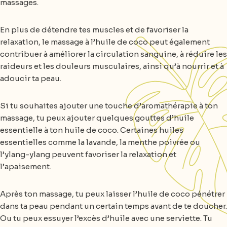
massages.
En plus de détendre tes muscles et de favoriser la
relaxation, le massage à l’huile de coco peut également
contribuer à améliorer la circulation sanguine, à réduire les
raideurs et les douleurs musculaires, ainsi qu’à nourrir et à
adoucir ta peau.
Si tu souhaites ajouter une touche d’aromathérapie à ton
massage, tu peux ajouter quelques gouttes d’huile
essentielle à ton huile de coco. Certaines huiles
essentielles comme la lavande, la menthe poivrée ou
l’ylang-ylang peuvent favoriser la relaxation et
l’apaisement.
Après ton massage, tu peux laisser l’huile de coco pénétrer
dans ta peau pendant un certain temps avant de te doucher.
Ou tu peux essuyer l’excès d’huile avec une serviette. Tu