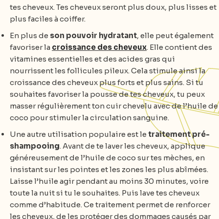
tes cheveux. Tes cheveux seront plus doux, plus lisses et
plus faciles à coiffer.
En plus de
son pouvoir hydratant
, elle peut également
favoriser la
croissance des cheveux
. Elle contient des
vitamines essentielles et des acides gras qui
nourrissent les follicules pileux. Cela stimule ainsi la
croissance des cheveux plus forts et plus sains. Si tu
souhaites favoriser la pousse de tes cheveux, tu peux
masser régulièrement ton cuir chevelu avec de l’huile de
coco pour stimuler la circulation sanguine.
Une autre utilisation populaire est le
traitement pré-
shampooing
. Avant de te laver les cheveux, applique
généreusement de l’huile de coco sur tes mèches, en
insistant sur les pointes et les zones les plus abîmées.
Laisse l’huile agir pendant au moins 30 minutes, voire
toute la nuit si tu le souhaites. Puis lave tes cheveux
comme d’habitude. Ce traitement permet de renforcer
les cheveux, de les protéger des dommages causés par