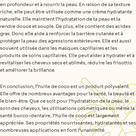
en profondeur et à nourrir la peau. En raison de sa texture
riche, elle peut être utilisée comme une crème hydratante
naturelle. Elle maintient l’hydratation de ta peau et la
rendre douce et souple. De plus, elle contient des acides
gras. Donc elle aide à renforcer la barrière cutanée et à
protéger la peau des agressions extérieures. Elle est aussi
souvent utilisée dans les masques capillaires et les
produits de soins capillaires. Elle peut aider à hydrater et à
revitaliser les cheveux secs et abîmés, réduire les frisottis
et améliorer la brillance.
En conclusion, l’huile de coco est un produit polyvalent.
Elle offre de nombreux avantages pour la santé, la beauté et
le bien-être. Que ce soit pour l’hydratation de la peau, le
soin des cheveux, les utilisations cosmétiques ou même la
santé bucco-dentaire, l’huile de coco est largement
appréciée. Ses propriétés nourrissantes, hydratantes et ses
nombreuses applications en font l’unanimité.