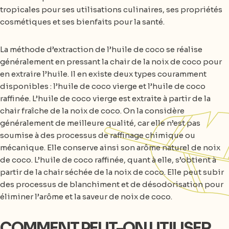
tropicales pour ses utilisations culinaires, ses propriétés
cosmétiques et ses bienfaits pour la santé.
La méthode d’extraction de l’huile de coco se réalise
généralement en pressant la chair de la noix de coco pour
en extraire l’huile. Il en existe deux types couramment
disponibles : l’huile de coco vierge et l’huile de coco
raffinée. L’huile de coco vierge est extraite à partir de la
chair fraîche de la noix de coco. On la considère
généralement de meilleure qualité, car elle n’est pas
soumise à des processus de raffinage chimique ou
mécanique. Elle conserve ainsi son arôme naturel de noix
de coco. L’huile de coco raffinée, quant à elle, s’obtient à
partir de la chair séchée de la noix de coco. Elle peut subir
des processus de blanchiment et de désodorisation pour
éliminer l’arôme et la saveur de noix de coco.
COMMENT PEUT-ON UTILISER