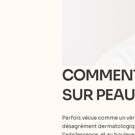
COMMENT
SUR PEAU
Parfois vécue comme un vérit
désagrément dermatologique 
l’adolescence, et au bouleve