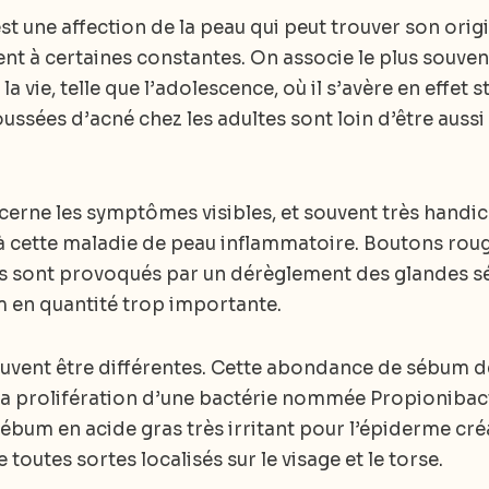
t une affection de la peau qui peut trouver son orig
nt à certaines constantes. On associe le plus souve
a vie, telle que l’adolescence, où il s’avère en effet 
sées d’acné chez les adultes sont loin d’être aussi 
cerne les symptômes visibles, et souvent très handi
 à cette maladie de peau inflammatoire. Boutons roug
 sont provoqués par un dérèglement des glandes séb
m en quantité trop importante.
euvent être différentes. Cette abondance de sébum d
 la prolifération d’une bactérie nommée Propionibac
bum en acide gras très irritant pour l’épiderme cré
outes sortes localisés sur le visage et le torse.