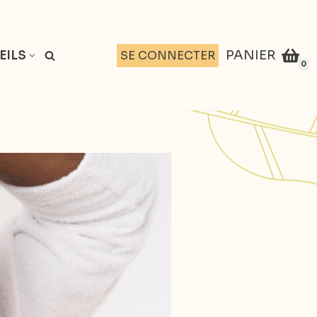
PANIER
SE CONNECTER
EILS
0