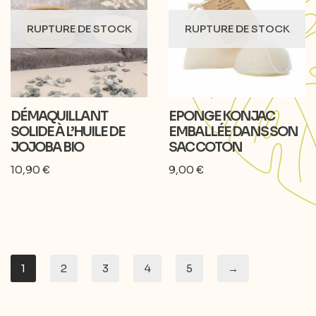
RUPTURE DE STOCK
RUPTURE DE STOCK
DÉMAQUILLANT
EPONGE KONJAC
SOLIDE À L’HUILE DE
EMBALLÉE DANS SON
JOJOBA BIO
SAC COTON
10,90
€
9,00
€
1
2
3
4
5
→