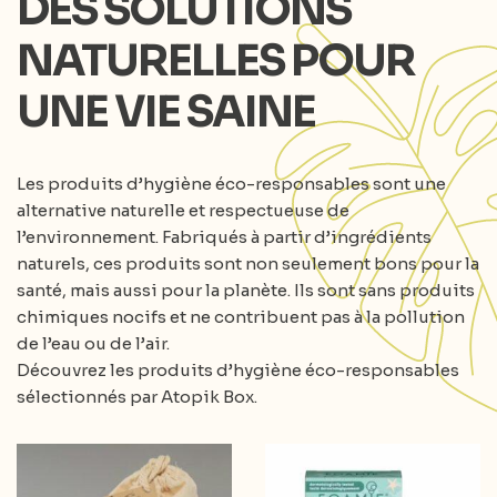
DES SOLUTIONS
NATURELLES POUR
UNE VIE SAINE
Les produits d’hygiène éco-responsables sont une
alternative naturelle et respectueuse de
l’environnement. Fabriqués à partir d’ingrédients
naturels, ces produits sont non seulement bons pour la
santé, mais aussi pour la planète. Ils sont sans produits
chimiques nocifs et ne contribuent pas à la pollution
de l’eau ou de l’air.
Découvrez les produits d’hygiène éco-responsables
sélectionnés par Atopik Box.