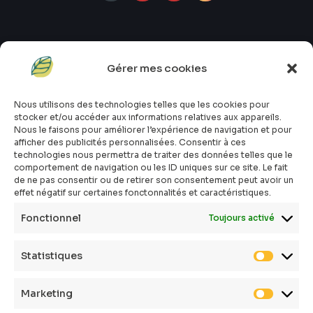
Gérer mes cookies
#atopik_fr
#atopik_box
Nous utilisons des technologies telles que les cookies pour
#atopik_tests
stocker et/ou accéder aux informations relatives aux appareils.
#atopik_community
Nous le faisons pour améliorer l’expérience de navigation et pour
afficher des publicités personnalisées. Consentir à ces
Qui sommes-nous ?
technologies nous permettra de traiter des données telles que le
Mon compte
comportement de navigation ou les ID uniques sur ce site. Le fait
Contact
de ne pas consentir ou de retirer son consentement peut avoir un
effet négatif sur certaines fonctonnalités et caractéristiques.
E-shop
Toutes les box
Fonctionnel
Toujours activé
Tous les articles
FAQ
Statistiques
CGV
Politique de confidentialité
Marketing
Politique de cookies