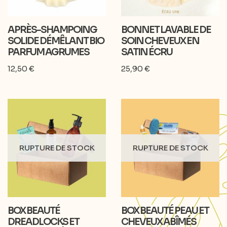
APRÈS-SHAMPOING
BONNET LAVABLE DE
SOLIDE DÉMÊLANT BIO
SOIN CHEVEUX EN
PARFUM AGRUMES
SATIN ÉCRU
12,50
€
25,90
€
RUPTURE DE STOCK
RUPTURE DE STOCK
BOX BEAUTÉ
BOX BEAUTÉ PEAU ET
DREADLOCKS ET
CHEVEUX ABÎMÉS