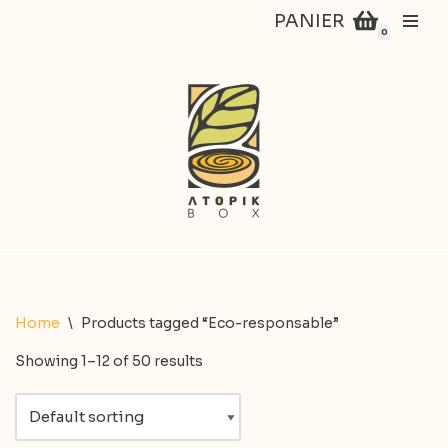
PANIER
0
Aller
au
contenu
Home
\
Products tagged “Eco-responsable”
Showing 1–12 of 50 results