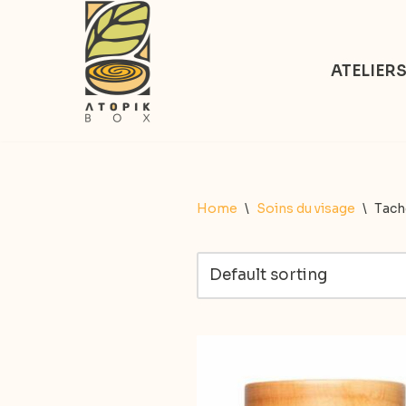
Aller
ATELIER
au
contenu
Home
\
Soins du visage
\
Tach