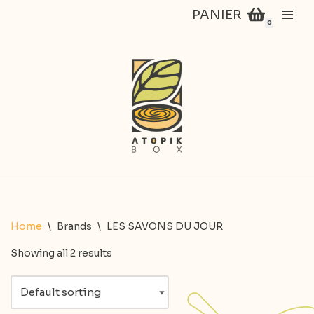
PANIER
0
Aller
au
contenu
Home
\
Brands
\
LES SAVONS DU JOUR
Showing all 2 results