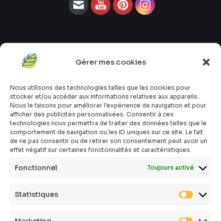
Gérer mes cookies
#atopik_fr
#atopik_box
Nous utilisons des technologies telles que les cookies pour
#atopik_tests
stocker et/ou accéder aux informations relatives aux appareils.
#atopik_community
Nous le faisons pour améliorer l’expérience de navigation et pour
afficher des publicités personnalisées. Consentir à ces
Qui sommes-nous ?
technologies nous permettra de traiter des données telles que le
Mon compte
comportement de navigation ou les ID uniques sur ce site. Le fait
Contact
de ne pas consentir ou de retirer son consentement peut avoir un
effet négatif sur certaines fonctonnalités et caractéristiques.
E-shop
Toutes les box
Fonctionnel
Toujours activé
Tous les articles
FAQ
Statistiques
CGV
Politique de confidentialité