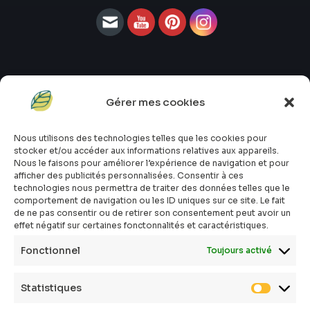
Gérer mes cookies
#atopik_fr
#atopik_box
Nous utilisons des technologies telles que les cookies pour
#atopik_tests
stocker et/ou accéder aux informations relatives aux appareils.
#atopik_community
Nous le faisons pour améliorer l’expérience de navigation et pour
afficher des publicités personnalisées. Consentir à ces
Qui sommes-nous ?
technologies nous permettra de traiter des données telles que le
Mon compte
comportement de navigation ou les ID uniques sur ce site. Le fait
Contact
de ne pas consentir ou de retirer son consentement peut avoir un
effet négatif sur certaines fonctonnalités et caractéristiques.
E-shop
Toutes les box
Fonctionnel
Toujours activé
Tous les articles
FAQ
Statistiques
CGV