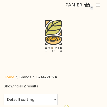
PANIER
0
Aller
au
contenu
Home
\
Brands
\
LAMAZUNA
Showing all 2 results