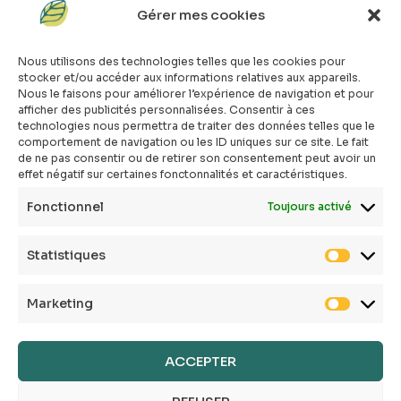
Gérer mes cookies
#atopik_fr
#atopik_box
Nous utilisons des technologies telles que les cookies pour
#atopik_tests
stocker et/ou accéder aux informations relatives aux appareils.
#atopik_community
Nous le faisons pour améliorer l’expérience de navigation et pour
afficher des publicités personnalisées. Consentir à ces
Qui sommes-nous ?
technologies nous permettra de traiter des données telles que le
Mon compte
comportement de navigation ou les ID uniques sur ce site. Le fait
Contact
de ne pas consentir ou de retirer son consentement peut avoir un
effet négatif sur certaines fonctonnalités et caractéristiques.
E-shop
Toutes les box
Fonctionnel
Toujours activé
Tous les articles
FAQ
Statistiques
CGV
Politique de confidentialité
Marketing
Politique de cookies
Mentions légales
Conditions générales
ACCEPTER