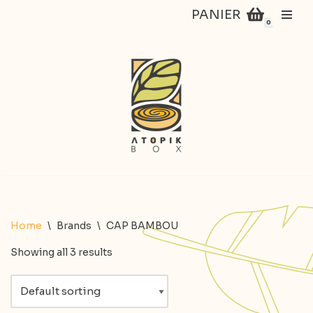
PANIER
0
Aller
au
contenu
Home
\
Brands
\
CAP BAMBOU
Showing all 3 results