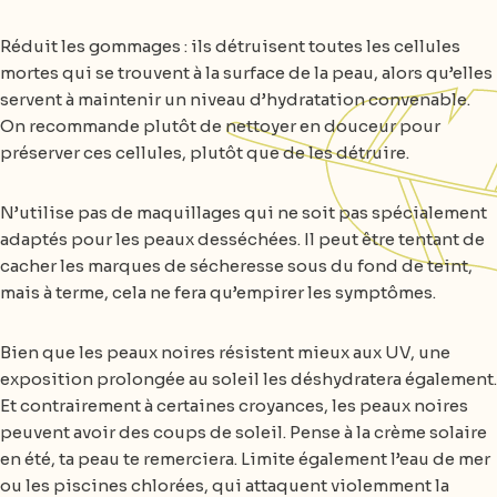
Réduit les gommages : ils détruisent toutes les cellules
mortes qui se trouvent à la surface de la peau, alors qu’elles
servent à maintenir un niveau d’hydratation convenable.
On recommande plutôt de nettoyer en douceur pour
préserver ces cellules, plutôt que de les détruire.
N’utilise pas de maquillages qui ne soit pas spécialement
adaptés pour les peaux desséchées. Il peut être tentant de
cacher les marques de sécheresse sous du fond de teint,
mais à terme, cela ne fera qu’empirer les symptômes.
Bien que les peaux noires résistent mieux aux UV, une
exposition prolongée au soleil les déshydratera également.
Et contrairement à certaines croyances, les peaux noires
peuvent avoir des coups de soleil. Pense à la crème solaire
en été, ta peau te remerciera. Limite également l’eau de mer
ou les piscines chlorées, qui attaquent violemment la