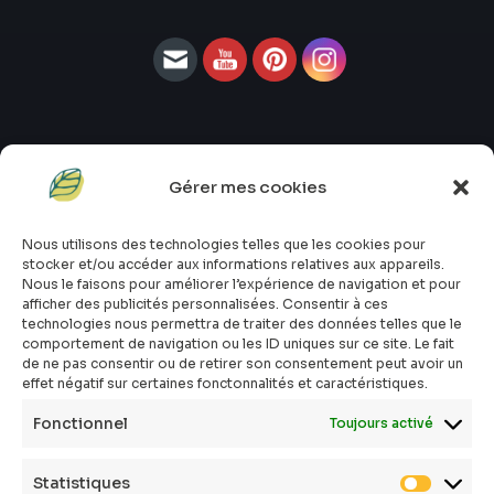
Gérer mes cookies
#atopik_fr
#atopik_box
Nous utilisons des technologies telles que les cookies pour
#atopik_tests
stocker et/ou accéder aux informations relatives aux appareils.
#atopik_community
Nous le faisons pour améliorer l’expérience de navigation et pour
afficher des publicités personnalisées. Consentir à ces
Qui sommes-nous ?
technologies nous permettra de traiter des données telles que le
Mon compte
comportement de navigation ou les ID uniques sur ce site. Le fait
Contact
de ne pas consentir ou de retirer son consentement peut avoir un
effet négatif sur certaines fonctonnalités et caractéristiques.
E-shop
Toutes les box
Fonctionnel
Toujours activé
Tous les articles
FAQ
Statistiques