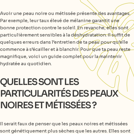
Avoir une peau noire ou métissée présente des avantages.
Par exemple, leur taux élevé de mélanine garantit une
bonne protection contre le soleil. En revanche, elles sont
particulièrement sensibles à la déshydratation. Il suffit de
quelques erreurs dans l’entretien de ta peau pour qu’elle
commence à s’écailler et à blanchir. Pour que ta peau reste
magnifique, voici un guide complet pour la maintenir
hydratée au quotidien.
QUELLES SONT LES
PARTICULARITÉS DES PEAUX
NOIRES ET MÉTISSÉES ?
Il serait faux de penser que les peaux noires et métissées
sont génétiquement plus sèches que les autres. Elles sont