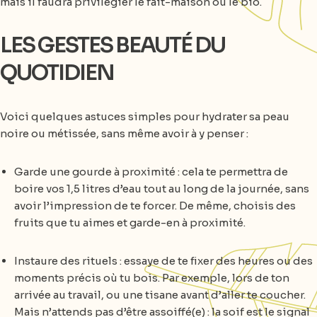
mais il faudra privilégier le fait-maison ou le bio.
LES GESTES BEAUTÉ DU
QUOTIDIEN
Voici quelques astuces simples pour hydrater sa peau
noire ou métissée, sans même avoir à y penser :
Garde une gourde à proximité : cela te permettra de
boire vos 1,5 litres d’eau tout au long de la journée, sans
avoir l’impression de te forcer. De même, choisis des
fruits que tu aimes et garde-en à proximité.
Instaure des rituels : essaye de te fixer des heures ou des
moments précis où tu bois. Par exemple, lors de ton
arrivée au travail, ou une tisane avant d’aller te coucher.
Mais n’attends pas d’être assoiffé(e) : la soif est le signal