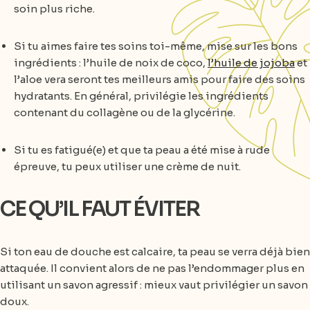
soin plus riche.
Si tu aimes faire tes soins toi-même, mise sur les bons
ingrédients : l’huile de noix de coco,
l’huile de jojoba
et
l’aloe vera seront tes meilleurs amis pour faire des soins
hydratants. En général, privilégie les ingrédients
contenant du collagène ou de la glycérine.
Si tu es fatigué(e) et que ta peau a été mise à rude
épreuve, tu peux utiliser une crème de nuit.
CE QU’IL FAUT ÉVITER
Si ton eau de douche est calcaire, ta peau se verra déjà bien
attaquée. Il convient alors de ne pas l’endommager plus en
utilisant un savon agressif : mieux vaut privilégier un savon
doux.