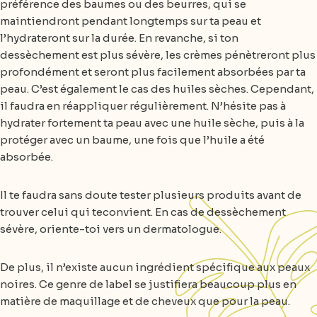
préférence des baumes ou des beurres, qui se
maintiendront pendant longtemps sur ta peau et
l’hydrateront sur la durée. En revanche, si ton
dessèchement est plus sévère, les crèmes pénètreront plus
profondément et seront plus facilement absorbées par ta
peau. C’est également le cas des huiles sèches. Cependant,
il faudra en réappliquer régulièrement. N’hésite pas à
hydrater fortement ta peau avec une huile sèche, puis à la
protéger avec un baume, une fois que l’huile a été
absorbée.
Il te faudra sans doute tester plusieurs produits avant de
trouver celui qui teconvient. En cas de dessèchement
sévère, oriente-toi vers un dermatologue.
De plus, il n’existe aucun ingrédient spécifique aux peaux
noires. Ce genre de label se justifiera beaucoup plus en
matière de maquillage et de cheveux que pour la peau.