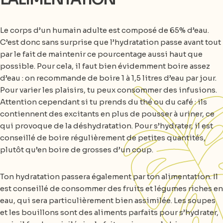
Le corps d’un humain adulte est composé de 65% d’eau.
C’est donc sans surprise que l’hydratation passe avant tout
par le fait de maintenir ce pourcentage aussi haut que
possible. Pour cela, il faut bien évidemment boire assez
d’eau : on recommande de boire 1 à 1,5 litres d’eau par jour.
Pour varier les plaisirs, tu peux consommer des infusions.
Attention cependant si tu prends du thé ou du café : ils
contiennent des excitants en plus de pousser à uriner, ce
qui provoque de la déshydratation. Pour s’hydrater, il est
conseillé de boire régulièrement de petites quantités,
plutôt qu’en boire de grosses d’un coup.
Ton hydratation passera également par ton alimentation. Il
est conseillé de consommer des fruits et légumes riches en
eau, qui sera particulièrement bien assimilée. Les soupes
et les bouillons sont des aliments parfaits pour s’hydrater,