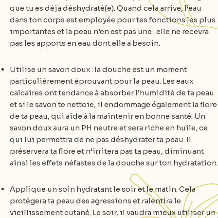
que tu es déjà déshydraté(e). Quand cela arrive, l’eau
dans ton corps est employée pour tes fonctions les plus
importantes et la peau n’en est pas une : elle ne recevra
pas les apports en eau dont elle a besoin.
Utilise un savon doux : la douche est un moment
particulièrement éprouvant pour la peau. Les eaux
calcaires ont tendance à absorber l’humidité de ta peau
et si le savon te nettoie, il endommage également la flore
de ta peau, qui aide à la maintenir en bonne santé. Un
savon doux aura un PH neutre et sera riche en huile, ce
qui lui permettra de ne pas déshydrater ta peau. Il
préservera ta flore et n’irritera pas ta peau, diminuant
ainsi les effets néfastes de la douche sur ton hydratation.
Applique un soin hydratant le soir et le matin. Cela
protégera ta peau des agressions et ralentira le
vieillissement cutané. Le soir, il vaudra mieux utiliser un