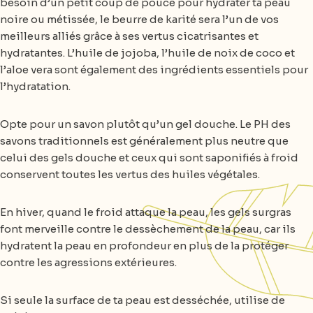
besoin d’un petit coup de pouce pour hydrater ta peau
noire ou métissée, le beurre de karité sera l’un de vos
meilleurs alliés grâce à ses vertus cicatrisantes et
hydratantes. L’huile de jojoba, l’huile de noix de coco et
l’aloe vera sont également des ingrédients essentiels pour
l’hydratation.
Opte pour un savon plutôt qu’un gel douche. Le PH des
savons traditionnels est généralement plus neutre que
celui des gels douche et ceux qui sont saponifiés à froid
conservent toutes les vertus des huiles végétales.
En hiver, quand le froid attaque la peau, les gels surgras
font merveille contre le dessèchement de la peau, car ils
hydratent la peau en profondeur en plus de la protéger
contre les agressions extérieures.
Si seule la surface de ta peau est desséchée, utilise de