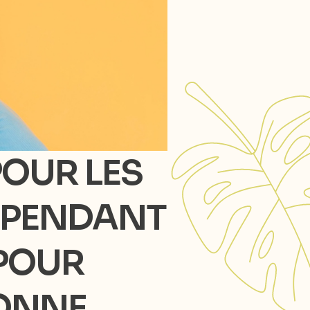
POUR LES
S PENDANT
 POUR
BONNE