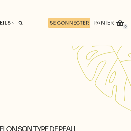
PANIER
SE CONNECTER
EILS
0
LON SON TYPE DE PEAU