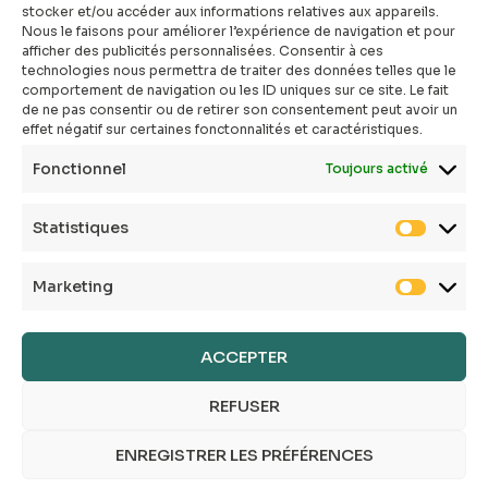
stocker et/ou accéder aux informations relatives aux appareils.
#atopik_community
Nous le faisons pour améliorer l’expérience de navigation et pour
afficher des publicités personnalisées. Consentir à ces
Qui sommes-nous ?
technologies nous permettra de traiter des données telles que le
Mon compte
comportement de navigation ou les ID uniques sur ce site. Le fait
Contact
de ne pas consentir ou de retirer son consentement peut avoir un
effet négatif sur certaines fonctonnalités et caractéristiques.
E-shop
Toutes les box
Fonctionnel
Toujours activé
Tous les articles
FAQ
Statistiques
CGV
Politique de confidentialité
Marketing
Politique de cookies
Mentions légales
Conditions générales
ACCEPTER
REFUSER
ENREGISTRER LES PRÉFÉRENCES